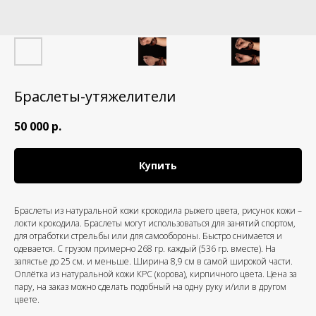
Браслеты-утяжелители
50 000
р.
Купить
Браслеты из натуральной кожи крокодила рыжего цвета, рисунок кожи –
локти крокодила. Браслеты могут использоваться для занятий спортом,
для отработки стрельбы или для самообороны. Быстро снимается и
одевается. С грузом примерно 268 гр. каждый (536 гр. вместе). На
запястье до 25 см. и меньше. Ширина 8,9 см в самой широкой части.
Оплётка из натуральной кожи КРС (корова), кирпичного цвета. Цена за
пару, на заказ можно сделать подобный на одну руку и/или в другом
цвете.