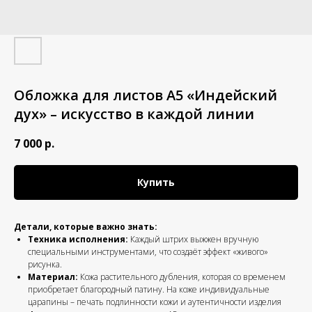
Обложка для листов А5 «Индейский
дух» – искусство в каждой линии
7 000
р.
Купить
Детали, которые важно знать:
Техника исполнения:
Каждый штрих выжжен вручную
специальными инструментами, что создаёт эффект «живого»
рисунка.
Материал:
Кожа растительного дубления, которая со временем
приобретает благородный патину. На коже индивидуальные
царапины – печать подлинности кожи и аутентичности изделия