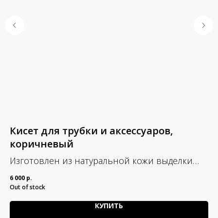
Кисет для трубки и аксессуаров,
К
коричневый
з
Изготовлен из натуральной кожи выделки
Р
crazy horse
ме
6 000
р.
4 0
гл
Out of stock
вс
КУПИТЬ
тр