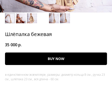
Шлёпалка бежевая
35 000
р.
BUY NOW
в единственном экземпляре, размеры: диаметр кольца 8 см., ручка 23
см., шлёпака 23 см., вся длина - 60 см.